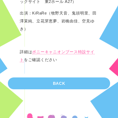
ックサイト 東2ホール A27）
出演：KiRaRe（牧野天音、鬼頭明里、田
澤茉純、立花芽恵夢、岩橋由佳、空見ゆ
き）
詳細は
ポニーキャニオンブース特設サイ
ト
をご確認ください
BACK