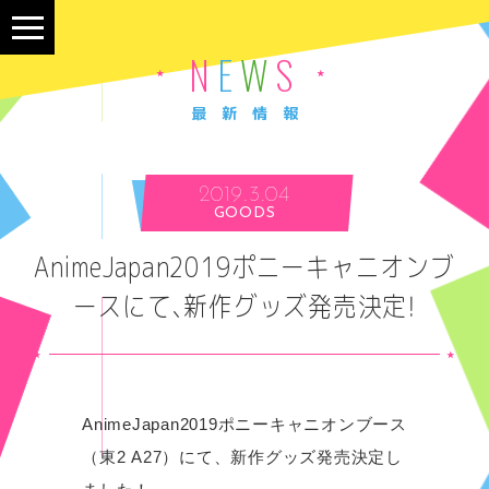
N
E
W
S
最新情報
2019.3.04
NEWS
GOODS
ONAIR
AnimeJapan2019ポニーキャニオンブ
STORY
ースにて、新作グッズ発売決定！
STAFF&CAST
CHARACTER
AnimeJapan2019ポニーキャニオンブース
PRODUCT
（東2 A27）にて、新作グッズ発売決定し
SPECIAL